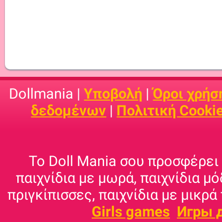
Dollmania |
Υποβολή
|
Όροι χρήσ
δεδομένων
|
Πολιτική Cooki
Το Doll Mania σου προσφέρει 
παιχνίδια με μωρά, παιχνίδια μό
πριγκίπισσες, παιχνίδια με μικρά 
Girls games
Игры 