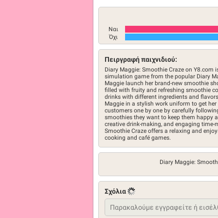
Ναι
Όχι
Πειργραφή παιχνιδιού:
Diary Maggie: Smoothie Craze on Y8.com is
simulation game from the popular Diary Mag
Maggie launch her brand-new smoothie shop
filled with fruity and refreshing smoothie 
drinks with different ingredients and flavor
Maggie in a stylish work uniform to get her
customers one by one by carefully followin
smoothies they want to keep them happy and
creative drink-making, and engaging time
Smoothie Craze offers a relaxing and enjoy
cooking and café games.
Diary Maggie: Smooth
Σχόλια