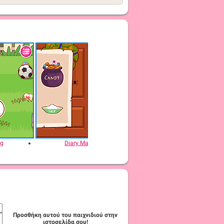
gg
Diary Maggie: Halloween
Diary Magg
Προσθήκη αυτού του παιχνιδιού στην
ιστοσελίδα σου!