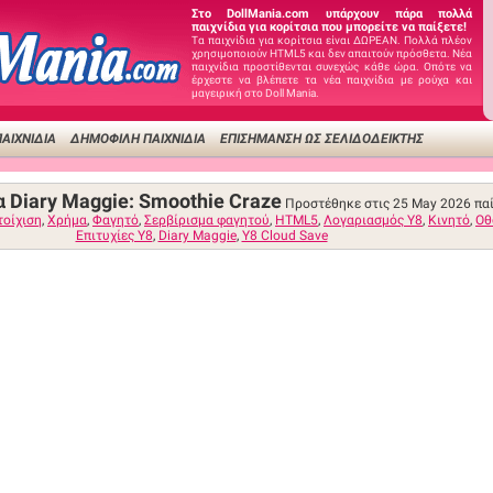
Στο DollMania.com υπάρχουν πάρα πολλά
παιχνίδια για κορίτσια που μπορείτε να παίξετε!
Τα παιχνίδια για κορίτσια είναι ΔΩΡΕΑΝ. Πολλά πλέον
χρησιμοποιούν HTML5 και δεν απαιτούν πρόσθετα. Νέα
παιχνίδια προστίθενται συνεχώς κάθε ώρα. Οπότε να
έρχεστε να βλέπετε τα νέα παιχνίδια με ρούχα και
μαγειρική στο Doll Mania.
ΑΙΧΝΙΔΙΑ
ΔΗΜΟΦΙΛΉ ΠΑΙΧΝΊΔΙΑ
ΕΠΙΣΉΜΑΝΣΗ ΩΣ ΣΕΛΙΔΟΔΕΊΚΤΗΣ
ια Diary Maggie: Smoothie Craze
Προστέθηκε στις 25 May 2026
πα
τοίχιση
,
Χρήμα
,
Φαγητό
,
Σερβίρισμα φαγητού
,
HTML5
,
Λογαριασμός Y8
,
Κινητό
,
Οθ
Επιτυχίες Y8
,
Diary Maggie
,
Y8 Cloud Save