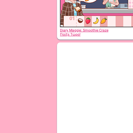
Diary Maggie: Winter Holiday
Diary Maggie: Smoothie Craze
Παίξε Τώρα!