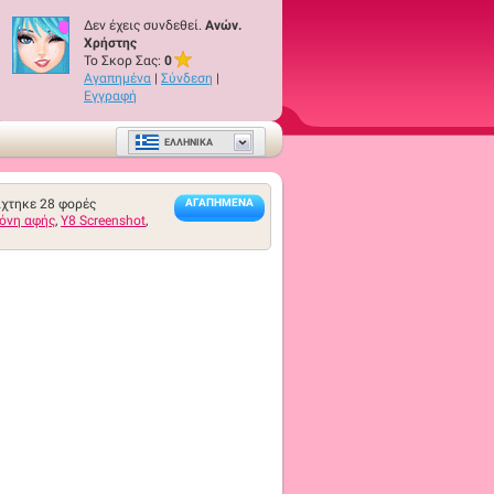
Δεν έχεις συνδεθεί.
Ανών.
Χρήστης
Το Σκορ Σας:
0
Αγαπημένα
|
Σύνδεση
|
Εγγραφή
ΕΛΛΗΝΙΚΆ
ίχτηκε
28
φορές
ΑΓΑΠΗΜΈΝΑ
όνη αφής
,
Y8 Screenshot
,