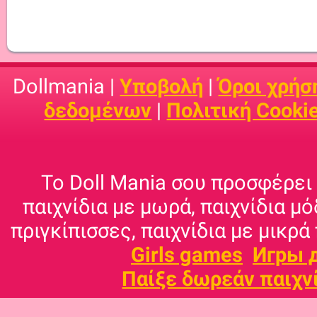
Dollmania |
Υποβολή
|
Όροι χρήσ
δεδομένων
|
Πολιτική Cooki
Το Doll Mania σου προσφέρει 
παιχνίδια με μωρά, παιχνίδια μό
πριγκίπισσες, παιχνίδια με μικρά 
Girls games
Игры 
Παίξε δωρεάν παιχν