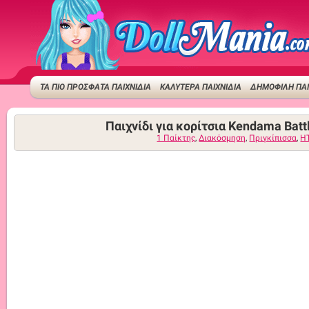
ΤΑ ΠΙΟ ΠΡΟΣΦΑΤΑ ΠΑΙΧΝΙΔΙΑ
ΚΑΛΥΤΕΡΑ ΠΑΙΧΝΙΔΙΑ
ΔΗΜΟΦΙΛΉ ΠΑΙ
Παιχνίδι για κορίτσια Kendama Batt
1 Παίκτης
,
Διακόσμηση
,
Πριγκίπισσα
,
H