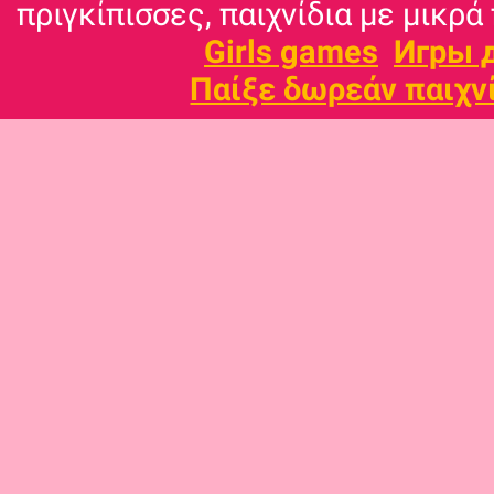
πριγκίπισσες, παιχνίδια με μικρά 
Girls games
Игры 
Παίξε δωρεάν παιχν