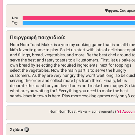
Ψήφισε:
Σας άρεσ
Ναι
Όχι
Πειργραφή παιχνιδιού:
Nom Nom Toast Maker is a yummy cooking game that is an all-time
kid's favorite game to play. So let us start with lots of delicious topp
and fillings, bread, vegetables, and more. Be the best chef around t
serve the best and tasty toasts to all customers. First, let us bake o
own bread by selecting the required ingredients, next for toppings
select the vegetables. Now the main part is to serve the hungry
customers. As they are very hungry they won't wait long, so be quic
serving the order and collect more tips from them. Finally, let us
decorate the toast for your loved ones and make them happy. So ki
what are you waiting for? Everything you need to make the best
sandwiches in town is here. Play more cooking games only on y8.
Nom Nom Toast Maker –
achievements (
Y8 Accoun
Σχόλια