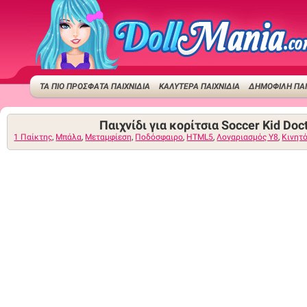
ΤΑ ΠΙΟ ΠΡΟΣΦΑΤΑ ΠΑΙΧΝΙΔΙΑ
ΚΑΛΥΤΕΡΑ ΠΑΙΧΝΙΔΙΑ
ΔΗΜΟΦΙΛΉ ΠΑΙ
Παιχνίδι για κορίτσια Soccer Kid Doc
1 Παίκτης
,
Μπάλα
,
Μεταμφίεση
,
Ποδόσφαιρο
,
HTML5
,
Λογαριασμός Y8
,
Κινητ