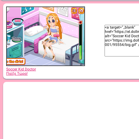
Soccer Kid Doctor
Παίξε Τώρα!