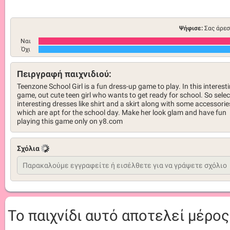
Ψήφισε:
Σας άρεσ
Ναι
Όχι
Πειργραφή παιχνιδιού:
Teenzone School Girl is a fun dress-up game to play. In this interest
game, out cute teen girl who wants to get ready for school. So selec
interesting dresses like shirt and a skirt along with some accessorie
which are apt for the school day. Make her look glam and have fun
playing this game only on y8.com
Σχόλια
Το παιχνίδι αυτό αποτελεί μέρος