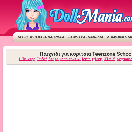
ΤΑ ΠΙΟ ΠΡΟΣΦΑΤΑ ΠΑΙΧΝΙΔΙΑ
ΚΑΛΥΤΕΡΑ ΠΑΙΧΝΙΔΙΑ
ΔΗΜΟΦΙΛΉ ΠΑΙ
Παιχνίδι για κορίτσια Teenzone School
1 Παίκτης
,
Επιδεξιότητα με το ποντίκι
,
Μεταμφίεση
,
HTML5
,
Λογαριασ